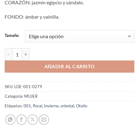
CORAZÓN: jazmín egipcio y sándalo.
FONDO: ámbar y vainilla.
Tamaño
Aromaniacos 279 cantidad
AÑADIR AL CARRITO
SKU:
LOE-001-0279
Categoría:
MUJER
Etiquetas:
001
,
floral
,
Invierno
,
oriental
,
Otoño