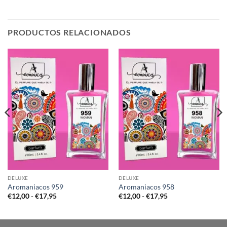
PRODUCTOS RELACIONADOS
DELUXE
DELUXE
Aromaniacos 959
Aromaniacos 958
Rango
Rango
€
12,00
-
€
17,95
€
12,00
-
€
17,95
de
de
precios:
precios:
desde
desde
€12,00
€12,00