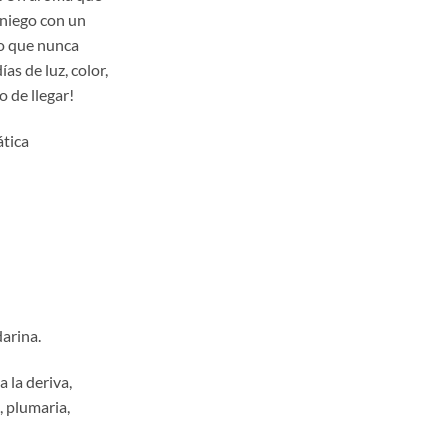
,00
aniego con un
a
no que nunca
,00
as de luz, color,
o de llegar!
ática
arina.
la deriva,
, plumaria,