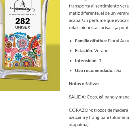
€10
transporta al sentimiento ver
hast
matiz diferente, el de un vera
€17
acaba. Un perfume que evoca dí
relax, bienestar, brisa… ¡a punt
Familia olfativa:
Floral Acu
Estación:
Verano
Intensidad:
3
Uso recomendado:
Día
Notas olfativas:
SALIDA: Coco, gálbano y mand
CORAZÓN: trozos de madera a 
azucena y frangipani (plumeria
atapaima)