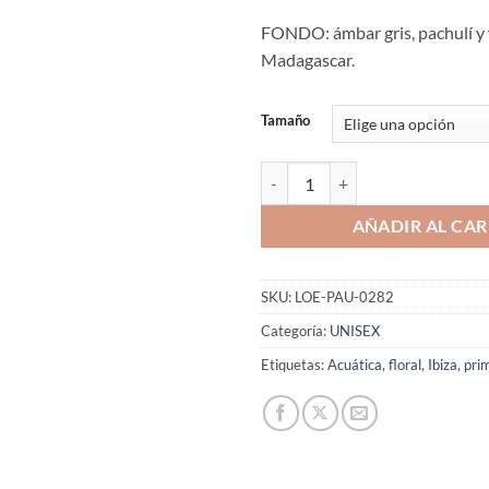
FONDO: ámbar gris, pachulí y v
Madagascar.
Tamaño
Aromaniacos 282 cantidad
AÑADIR AL CAR
SKU:
LOE-PAU-0282
Categoría:
UNISEX
Etiquetas:
Acuática
,
floral
,
Ibiza
,
pri