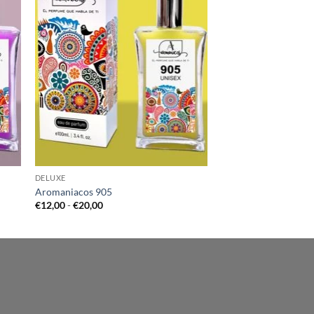
DELUXE
Aromaniacos 905
Rango
€
12,00
-
€
20,00
de
precios:
desde
€12,00
hasta
€20,00