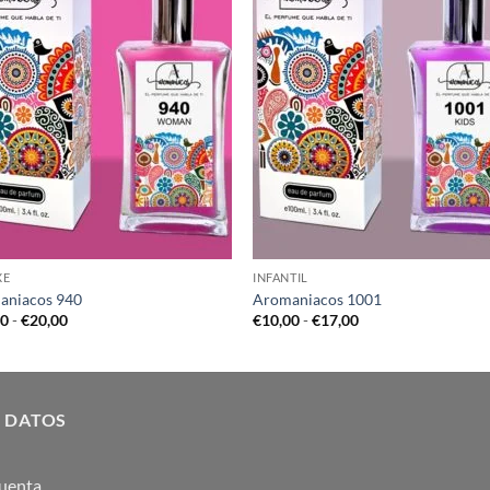
XE
INFANTIL
aniacos 940
Aromaniacos 1001
Rango
Rango
00
-
€
20,00
€
10,00
-
€
17,00
de
de
precios:
precios:
desde
desde
€12,00
€10,00
hasta
hasta
€20,00
€17,00
 DATOS
uenta