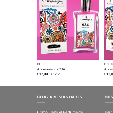
DELUXE
DELU
Aromaniacos 934
Arom
go
Rango
€
12,00
-
€
17,95
€
12,
de
cios:
precios:
de
desde
,00
€12,00
ta
hasta
,95
€17,95
BLOG AROMANÍACOS
MIS
Cómo Elegir el Perfume de
Mi c