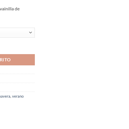
ainilla de
RITO
mavera
,
verano