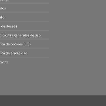
idos
ito
a de deseos
iciones generales de uso
tica de cookies (UE)
tica de privacidad
tacto