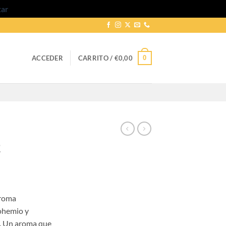
tar
0
ACCEDER
CARRITO /
€
0,00
2
go
aroma
ios:
bohemio y
de
za. Un aroma que