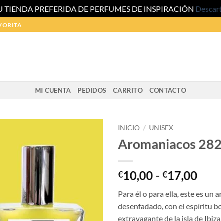
U TIENDA PREFERIDA DE PERFUMES DE INSPIRACIÓN
Descar
VORITA
MI CUENTA
PEDIDOS
CARRITO
CONTACTO
INICIO
/
UNISEX
Aromaniacos 28
Ran
10,00
-
17,00
€
€
de
Para él o para ella, este es un 
prec
desenfadado, con el espíritu 
des
extravagante de la isla de Ibi