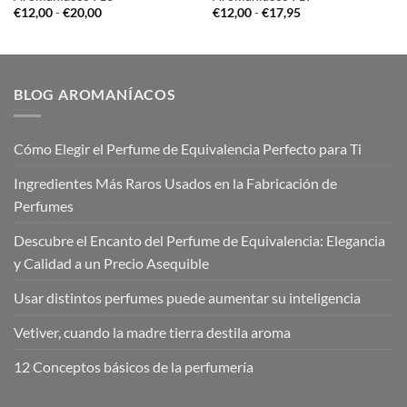
Rango
Rango
€
12,00
-
€
20,00
€
12,00
-
€
17,95
de
de
precios:
precios:
desde
desde
€12,00
€12,00
hasta
hasta
€20,00
€17,95
BLOG AROMANÍACOS
Cómo Elegir el Perfume de Equivalencia Perfecto para Ti
Ingredientes Más Raros Usados en la Fabricación de
Perfumes
Descubre el Encanto del Perfume de Equivalencia: Elegancia
y Calidad a un Precio Asequible
Usar distintos perfumes puede aumentar su inteligencia
Vetiver, cuando la madre tierra destila aroma
12 Conceptos básicos de la perfumería