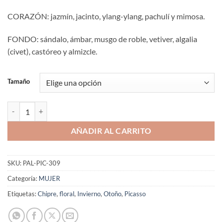
CORAZÓN: jazmín, jacinto, ylang-ylang, pachulí y mimosa.
FONDO: sándalo, ámbar, musgo de roble, vetiver, algalia
(civet), castóreo y almizcle.
Tamaño
Aromaniacos 309 cantidad
AÑADIR AL CARRITO
SKU:
PAL-PIC-309
Categoría:
MUJER
Etiquetas:
Chipre
,
floral
,
Invierno
,
Otoño
,
Picasso