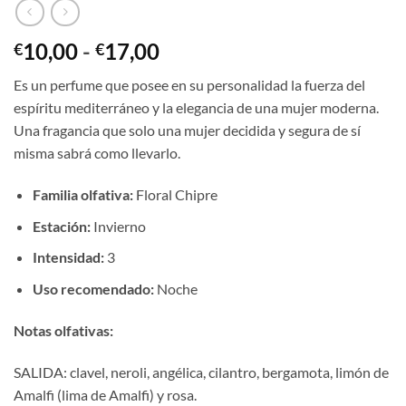
Rango
10,00
-
17,00
€
€
de
Es un perfume que posee en su personalidad la fuerza del
precios:
espíritu mediterráneo y la elegancia de una mujer moderna.
desde
Una fragancia que solo una mujer decidida y segura de sí
€10,00
misma sabrá como llevarlo.
hasta
€17,00
Familia olfativa:
Floral Chipre
Estación:
Invierno
Intensidad:
3
Uso recomendado:
Noche
Notas olfativas:
SALIDA: clavel, neroli, angélica, cilantro, bergamota, limón de
Amalfi (lima de Amalfi) y rosa.