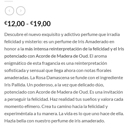
Rango
12,00
-
19,00
€
€
de
Descubre el nuevo exquisito y adictivo perfume que irradia
precios:
felicidad y misterio: es un perfume de Iris Amaderado en
desde
honor a l
a más intensa reinterpretación de la felicidad​ y el
Iris
€12,00
potenciado con Acorde de Madera de Oud​​.
El aroma
hasta
enigmático de esta fragancia es una reinterpretación
€19,00
sofisticada y sensual que llega ahora con notas florales
amaderadas. La Rosa Damascena se funde con el ingrediente
Iris Pallida. Un poderoso, a la vez que delicado dúo,
potenciado con Acorde de Madera de Oud. Es una invitación
a perseguir la felicidad. ​Haz realidad tus sueños y valora cada
momento efímero. Crea tu camino hacia la felicidad y
experiméntala a tu manera. La vida es lo que uno hace de ella.
Hazla bella con nuestro perfume de iris amaderado.