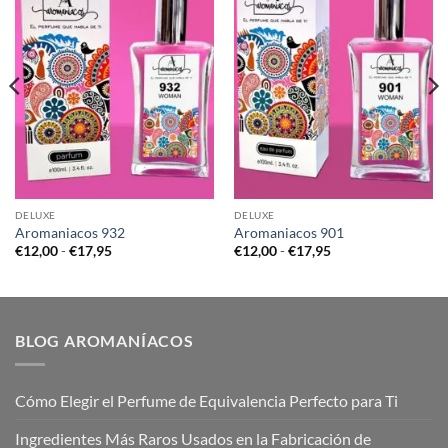
DELUXE
DELUXE
Aromaniacos 932
Aromaniacos 901
Rango
Rango
€
12,00
-
€
17,95
€
12,00
-
€
17,95
de
de
precios:
precios:
desde
desde
€12,00
€12,00
hasta
hasta
€17,95
€17,95
BLOG AROMANÍACOS
Cómo Elegir el Perfume de Equivalencia Perfecto para Ti
Ingredientes Más Raros Usados en la Fabricación de