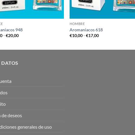
XE
HOMBRE
aniacos 948
Aromaniacos 618
Rango
Rango
00
-
€
20,00
€
10,00
-
€
17,00
de
de
precios:
precios:
desde
desde
€12,00
€10,00
hasta
hasta
€20,00
€17,00
 DATOS
uenta
idos
ito
a de deseos
iciones generales de uso