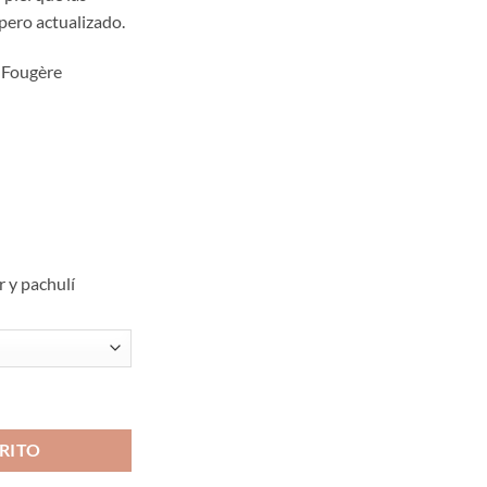
,00
pero actualizado.
a
,00
 Fougère
r y pachulí
RITO