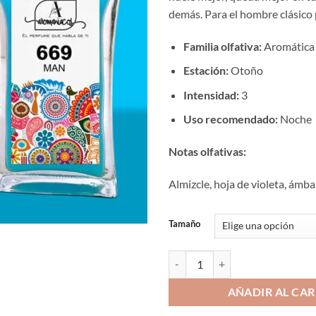
€10
demás. Para el hombre clásico 
hast
€17
Familia olfativa:
Aromática
Estación:
Otoño
Intensidad:
3
Uso recomendado:
Noche
Notas olfativas:
Almizcle, hoja de violeta, ámba
Tamaño
Aromaniacos 669 cantidad
AÑADIR AL CAR