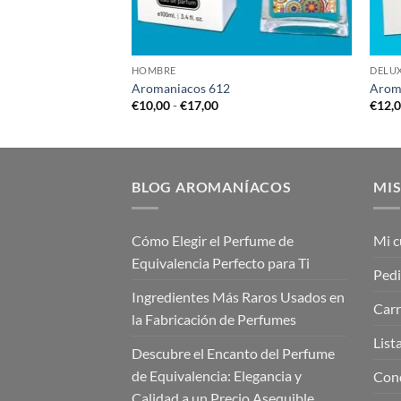
HOMBRE
DELU
Aromaniacos 612
Arom
go
Rango
€
10,00
-
€
17,00
€
12,
de
cios:
precios:
de
desde
,00
€10,00
ta
hasta
,00
€17,00
BLOG AROMANÍACOS
MIS
Cómo Elegir el Perfume de
Mi c
Equivalencia Perfecto para Ti
Ped
Ingredientes Más Raros Usados en
Carr
la Fabricación de Perfumes
List
Descubre el Encanto del Perfume
de Equivalencia: Elegancia y
Cond
Calidad a un Precio Asequible