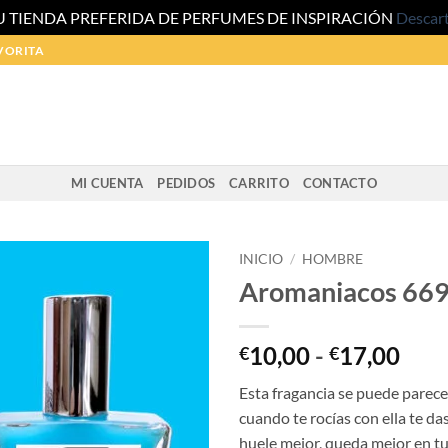
U TIENDA PREFERIDA DE PERFUMES DE INSPIRACIÓN
Descar
VORITA
MI CUENTA
PEDIDOS
CARRITO
CONTACTO
INICIO
/
HOMBRE
Aromaniacos 66
Ran
10,00
-
17,00
€
€
de
Esta fragancia se puede parecer
prec
cuando te rocías con ella te da
des
huele mejor, queda mejor en tu 