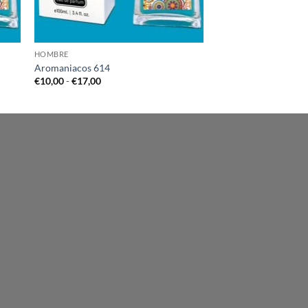
HOMBRE
Aromaniacos 614
Rango
€
10,00
-
€
17,00
de
precios:
desde
€10,00
hasta
€17,00