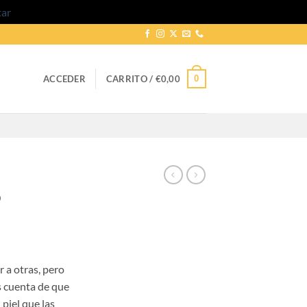
tar
0
ACCEDER
CARRITO /
€
0,00
9
go
 a otras, pero
ios:
s cuenta de que
de
piel que las