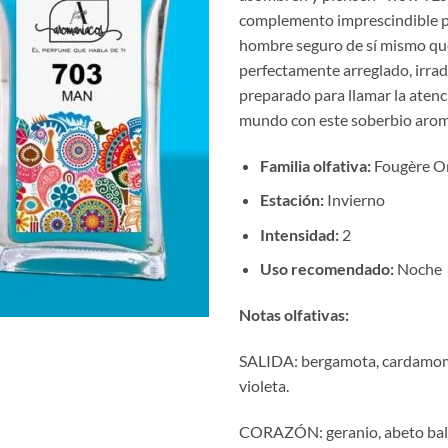
€12
complemento imprescindible p
hast
hombre seguro de sí mismo qu
€18
perfectamente arreglado, irradi
preparado para llamar la atenc
mundo con este soberbio arom
Familia olfativa:
Fougère Or
Estación:
Invierno
Intensidad:
2
Uso recomendado:
Noche
Notas olfativas:
SALIDA: bergamota, cardamom
violeta.
CORAZÓN: geranio, abeto bals