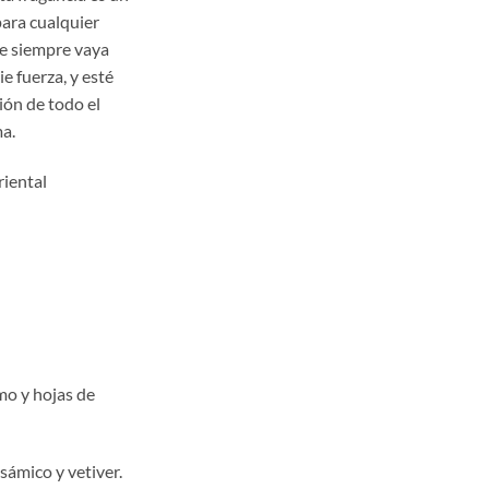
,00
ara cualquier
a
e siempre vaya
,00
e fuerza, y esté
ión de todo el
a.
iental
o y hojas de
ámico y vetiver.