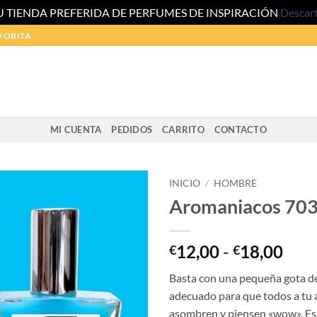
U TIENDA PREFERIDA DE PERFUMES DE INSPIRACIÓN
Descar
VORITA
MI CUENTA
PEDIDOS
CARRITO
CONTACTO
INICIO
/
HOMBRE
Aromaniacos 70
Ran
12,00
-
18,00
€
€
de
Basta con una pequeña gota d
prec
adecuado para que todos a tu 
des
asombren y piensen «wow». Est