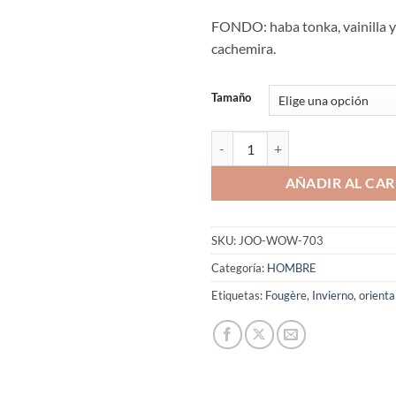
FONDO: haba tonka, vainilla 
cachemira.
Tamaño
Aromaniacos 703 cantidad
AÑADIR AL CAR
SKU:
JOO-WOW-703
Categoría:
HOMBRE
Etiquetas:
Fougère
,
Invierno
,
orienta