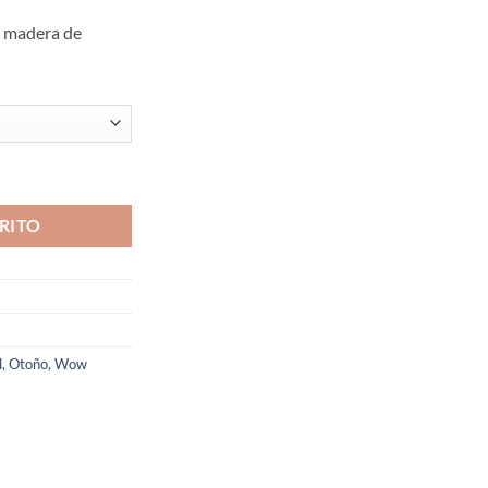
y madera de
RITO
l
,
Otoño
,
Wow