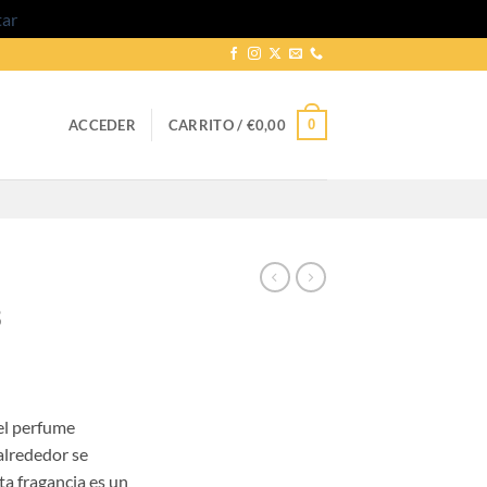
tar
0
ACCEDER
CARRITO /
€
0,00
3
go
el perfume
ios:
alrededor se
de
a fragancia es un