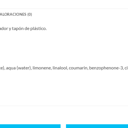
ALORACIONES (0)
ador y tapón de plástico.
), aqua (water), limonene, linalool, coumarin, benzophenone-3, citr
S