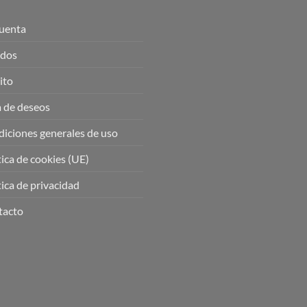
uenta
idos
ito
a de deseos
iciones generales de uso
tica de cookies (UE)
tica de privacidad
tacto