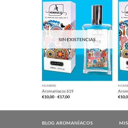
STENCIAS
SIN EXISTENCIAS
HOMBRE
HOMB
Aromaniacos 619
Arom
go
Rango
€
10,00
-
€
17,00
€
10,
de
cios:
precios:
de
desde
,00
€10,00
ta
hasta
,00
€17,00
BLOG AROMANÍACOS
MIS