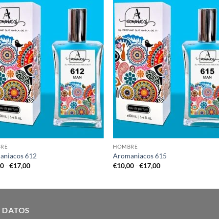
RE
HOMBRE
aniacos 612
Aromaniacos 615
Rango
Rango
00
-
€
17,00
€
10,00
-
€
17,00
de
de
precios:
precios:
desde
desde
€10,00
€10,00
hasta
hasta
€17,00
€17,00
 DATOS