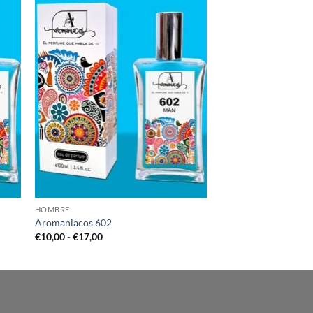
HOMBRE
Aromaniacos 602
Rango
€
10,00
-
€
17,00
de
precios:
desde
€10,00
hasta
€17,00