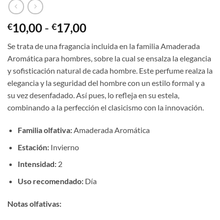
Rango
10,00
-
17,00
€
€
de
Se trata de una fragancia incluida en la familia Amaderada
precios:
Aromática para hombres, sobre la cual se ensalza la elegancia
desde
y sofisticación natural de cada hombre. Este perfume realza la
€10,00
elegancia y la seguridad del hombre con un estilo formal y a
hasta
su vez desenfadado. Así pues, lo refleja en su estela,
€17,00
combinando a la perfección el clasicismo con la innovación.
Familia olfativa:
Amaderada Aromática
Estación:
Invierno
Intensidad:
2
Uso recomendado:
Día
Notas olfativas: