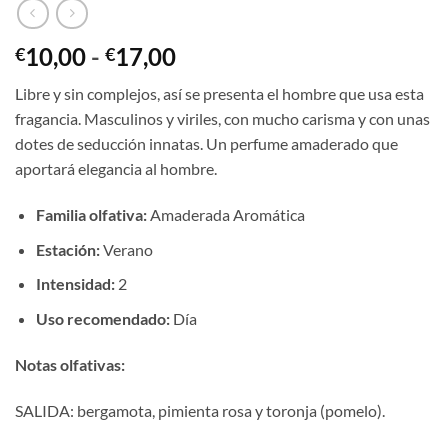
Rango
10,00
-
17,00
€
€
de
Libre y sin complejos, así se presenta el hombre que usa esta
precios:
fragancia. Masculinos y viriles, con mucho carisma y con unas
desde
dotes de seducción innatas. Un perfume amaderado que
€10,00
aportará elegancia al hombre.
hasta
€17,00
Familia olfativa:
Amaderada Aromática
Estación:
Verano
Intensidad:
2
Uso recomendado:
Día
Notas olfativas:
SALIDA: bergamota, pimienta rosa y toronja (pomelo).