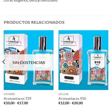
PRODUCTOS RELACIONADOS
SIN EXISTENCIAS
HOMBRE
DELUXE
Aromaniacos 729
Aromaniacos 910
Rango
Rango
€
10,00
-
€
17,00
€
12,00
-
€
20,00
de
de
precios:
precios: