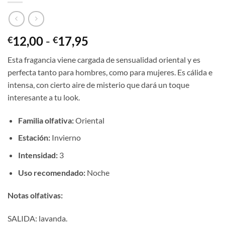
Rango
12,00
-
17,95
€
€
de
Esta fragancia viene cargada de sensualidad oriental y es
precios:
perfecta tanto para hombres, como para mujeres. Es cálida e
desde
intensa, con cierto aire de misterio que dará un toque
€12,00
interesante a tu look.
hasta
€17,95
Familia olfativa:
Oriental
Estación:
Invierno
Intensidad:
3
Uso recomendado:
Noche
Notas olfativas:
SALIDA: lavanda.