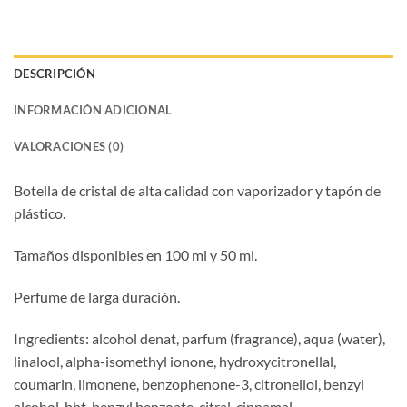
DESCRIPCIÓN
INFORMACIÓN ADICIONAL
VALORACIONES (0)
Botella de cristal de alta calidad con vaporizador y tapón de
plástico.
Tamaños disponibles en 100 ml y 50 ml.
Perfume de larga duración.
Ingredients: alcohol denat, parfum (fragrance), aqua (water),
linalool, alpha-isomethyl ionone, hydroxycitronellal,
coumarin, limonene, benzophenone-3, citronellol, benzyl
alcohol, bht, benzyl benzoate, citral, cinnamal.