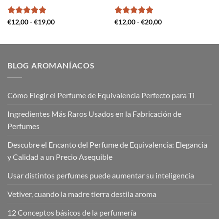
Valorado
Rango
Valorado
Rango
€
12,00
-
€
19,00
€
12,00
-
€
20,00
de
de
con
5
de 5
con
5
de 5
precios:
precios:
desde
desde
€12,00
€12,00
hasta
hasta
€19,00
€20,00
BLOG AROMANÍACOS
Cómo Elegir el Perfume de Equivalencia Perfecto para Ti
Ingredientes Más Raros Usados en la Fabricación de
Perfumes
Descubre el Encanto del Perfume de Equivalencia: Elegancia
y Calidad a un Precio Asequible
Usar distintos perfumes puede aumentar su inteligencia
Vetiver, cuando la madre tierra destila aroma
12 Conceptos básicos de la perfumería