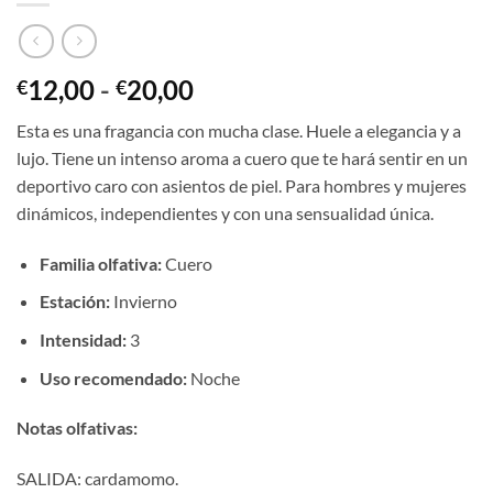
Rango
12,00
-
20,00
€
€
de
Esta es una fragancia con mucha clase. Huele a elegancia y a
precios:
lujo. Tiene un intenso aroma a cuero que te hará sentir en un
desde
deportivo caro con asientos de piel. Para hombres y mujeres
€12,00
dinámicos, independientes y con una sensualidad única.
hasta
€20,00
Familia olfativa:
Cuero
Estación:
Invierno
Intensidad:
3
Uso recomendado:
Noche
Notas olfativas:
SALIDA: cardamomo.