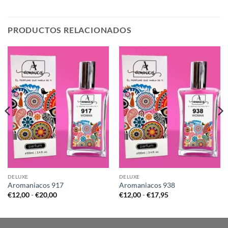
PRODUCTOS RELACIONADOS
DELUXE
DELUXE
Aromaniacos 917
Aromaniacos 938
Rango
Rango
€
12,00
-
€
20,00
€
12,00
-
€
17,95
de
de
precios:
precios:
desde
desde
€12,00
€12,00
hasta
hasta