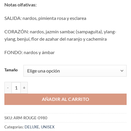
Notas olfativas:
SALIDA: nardos, pimienta rosa y esclarea
CORAZÓN: nardos, jazmín sambac (sampaguita), ylang-
ylang, benjuí, flor de azahar del naranjo y cachemira
FONDO: nardos y ámbar
Tamaño
Aromaniacos 980 - ROUGE cantidad
AÑADIR AL CARRITO
SKU:
ARM-ROUGE-0980
Categorías:
DELUXE
,
UNISEX