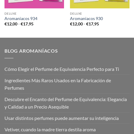
DELUXE
DELUXE
Aromaniacos 934
Aromaniacos 930
Rango
Rango
€
12,00
-
€
17,95
€
12,00
-
€
17,95
de
de
precios:
precios:
desde
desde
€12,00
€12,00
hasta
hasta
€17,95
€17,95
BLOG AROMANÍACOS
Cómo Elegir el Perfume de Equivalencia Perfecto para Ti
Ingredientes Más Raros Usados en la Fabricación de
Perfumes
Descubre el Encanto del Perfume de Equivalencia: Elegancia
y Calidad a un Precio Asequible
Usar distintos perfumes puede aumentar su inteligencia
Vetiver, cuando la madre tierra destila aroma