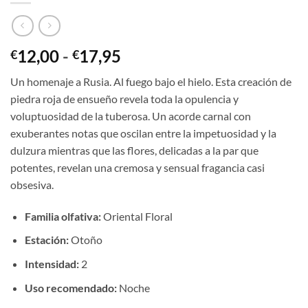
Rango
12,00
-
17,95
€
€
de
Un homenaje a Rusia. Al fuego bajo el hielo. Esta creación de
precios:
piedra roja de ensueño revela toda la opulencia y
desde
voluptuosidad de la tuberosa. Un acorde carnal con
€12,00
exuberantes notas que oscilan entre la impetuosidad y la
hasta
dulzura mientras que las flores, delicadas a la par que
€17,95
potentes, revelan una cremosa y sensual fragancia casi
obsesiva.
Familia olfativa:
Oriental Floral
Estación:
Otoño
Intensidad:
2
Uso recomendado:
Noche