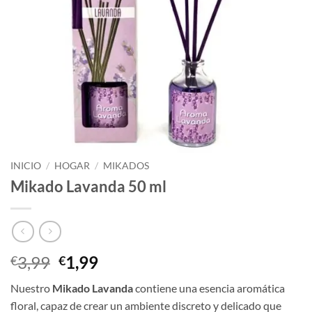
INICIO
/
HOGAR
/
MIKADOS
Mikado Lavanda 50 ml
El
El
3,99
1,99
€
€
precio
precio
Nuestro
Mikado Lavanda
contiene una esencia aromática
original
actual
floral, capaz de crear un ambiente discreto y delicado que
era:
es: