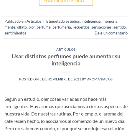
CONTINUAR LEYENDO
→
Publicado en
Artículos
|
Etiquetado
estudios
,
inteligencia
,
memoria
,
mente
,
olfato
,
olor
,
perfume
,
perfumería
,
recuerdos
,
sensaciones
,
sentido
,
sentimientos
Deje un comentario
ARTÍCULOS
Usar distintos perfumes puede aumentar su
inteligencia
POSTED ON
3 DE NOVIEMBRE DE 2021
BY
AROMANIACOS
Según un estudio, oler cosas variadas nos hace más
inteligentes. Hay aromas que asociamos a ciertos aspectos de
nuestra vida. De nuestras rutinas. Por ejemplo, el aroma del
café recién hecho, lo asociamos al comienzo de un nuevo día.
Pero no sabemos cuándo, ni por qué se produjo esa relación.