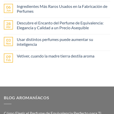
hay
Ingredientes Más Raros Usados en la Fabricación de
06
comentarios
en
Jun
Perfumes
Cómo
Elegir
No
el
hay
Descubre el Encanto del Perfume de Equivalencia:
28
Perfume
comentarios
de
en
Abr
Elegancia y Calidad a un Precio Asequible
Equivalencia
Ingredientes
Perfecto
Más
No
para
Raros
hay
Usar distintos perfumes puede aumentar su
03
Ti
Usados
comentarios
en
en
Nov
inteligencia
la
Descubre
Fabricación
el
No
de
Encanto
hay
Vetiver, cuando la madre tierra destila aroma
09
Perfumes
del
comentarios
Perfume
en
Feb
No
de
Usar
hay
Equivalencia:
distintos
comentarios
Elegancia
perfumes
en
y
puede
Vetiver,
Calidad
aumentar
cuando
a
su
la
un
inteligencia
madre
Precio
tierra
Asequible
destila
aroma
BLOG AROMANÍACOS
Cómo Elegir el Perfume de Equivalencia Perfecto para Ti