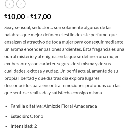
Rango
10,00
-
17,00
€
€
de
Sexy, sensual, seductor… son solamente algunas de las
precios:
palabras que mejor definen el estilo de este perfume, que
desde
ensalzan el atractivo de toda mujer para conseguir mediante
€10,00
un aroma encender pasiones ardientes. Esta fragancia es una
hasta
oda al misterio y al enigma, en la que se define a una mujer
€17,00
exuberante y con carácter, segura de sí misma y de sus
cualidades, exitosa y audaz. Un perfil actual, amante de su
propia libertad y que día tras día explora lugares
desconocidos para encontrar emociones profundas con las
que sentirse realizada y satisfecha consigo misma.
Familia olfativa:
Almizcle Floral Amaderada
Estación:
Otoño
Intensidad:
2