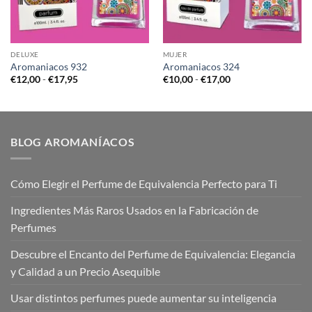
DELUXE
MUJER
Aromaniacos 932
Aromaniacos 324
Rango
Rango
€
12,00
-
€
17,95
€
10,00
-
€
17,00
de
de
precios:
precios:
desde
desde
€12,00
€10,00
hasta
hasta
€17,95
€17,00
BLOG AROMANÍACOS
Cómo Elegir el Perfume de Equivalencia Perfecto para Ti
Ingredientes Más Raros Usados en la Fabricación de
Perfumes
Descubre el Encanto del Perfume de Equivalencia: Elegancia
y Calidad a un Precio Asequible
Usar distintos perfumes puede aumentar su inteligencia