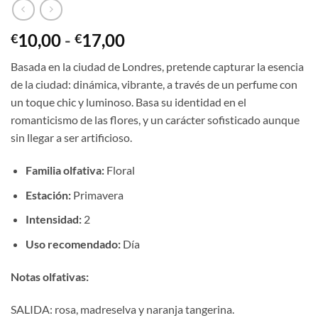
Rango
10,00
-
17,00
€
€
de
Basada en la ciudad de Londres, pretende capturar la esencia
precios:
de la ciudad: dinámica, vibrante, a través de un perfume con
desde
un toque chic y luminoso. Basa su identidad en el
€10,00
romanticismo de las flores, y un carácter sofisticado aunque
hasta
sin llegar a ser artificioso.
€17,00
Familia olfativa:
Floral
Estación:
Primavera
Intensidad:
2
Uso recomendado:
Día
Notas olfativas:
SALIDA: rosa, madreselva y naranja tangerina.