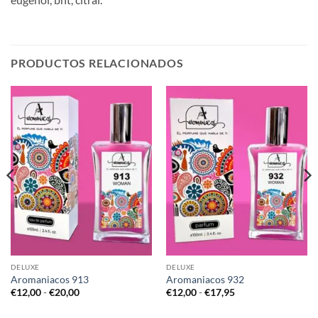
PRODUCTOS RELACIONADOS
DELUXE
DELUXE
Aromaniacos 913
Aromaniacos 932
Rango
Rango
€
12,00
-
€
20,00
€
12,00
-
€
17,95
de
de
precios:
precios: