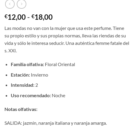
Rango
12,00
-
18,00
€
€
de
Las modas no van con la mujer que usa este perfume. Tiene
precios:
su propio estilo y sus propias normas, lleva las riendas de su
desde
vida y sólo le interesa seducir. Una auténtica femme fatale del
€12,00
s. XXI.
hasta
€18,00
Familia olfativa:
Floral Oriental
Estación:
Invierno
Intensidad:
2
U
so recomendado:
Noche
Notas olfativas:
SALIDA: jazmín, naranja italiana y naranja amarga.