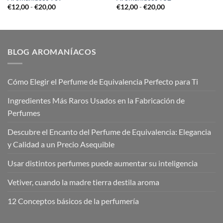
Rango
Rango
€
12,00
-
€
20,00
€
12,00
-
€
20,00
de
de
precios:
precios:
desde
desde
€12,00
€12,00
hasta
hasta
€20,00
€20,00
BLOG AROMANÍACOS
Cómo Elegir el Perfume de Equivalencia Perfecto para Ti
Ingredientes Más Raros Usados en la Fabricación de
Perfumes
Descubre el Encanto del Perfume de Equivalencia: Elegancia
y Calidad a un Precio Asequible
Usar distintos perfumes puede aumentar su inteligencia
Vetiver, cuando la madre tierra destila aroma
12 Conceptos básicos de la perfumería