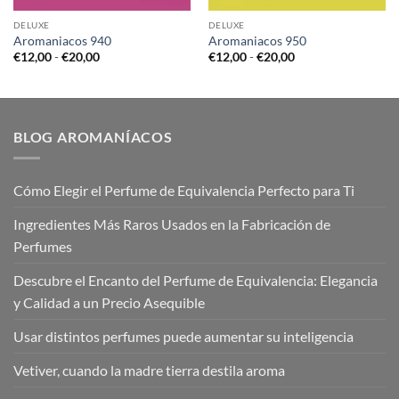
DELUXE
DELUXE
Aromaniacos 940
Aromaniacos 950
Rango
Rango
€
12,00
-
€
20,00
€
12,00
-
€
20,00
de
de
precios:
precios:
desde
desde
€12,00
€12,00
hasta
hasta
€20,00
€20,00
BLOG AROMANÍACOS
Cómo Elegir el Perfume de Equivalencia Perfecto para Ti
Ingredientes Más Raros Usados en la Fabricación de
Perfumes
Descubre el Encanto del Perfume de Equivalencia: Elegancia
y Calidad a un Precio Asequible
Usar distintos perfumes puede aumentar su inteligencia
Vetiver, cuando la madre tierra destila aroma