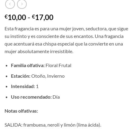
Rango
10,00
-
17,00
€
€
de
Esta fragancia es para una mujer joven, seductora, que sigue
precios:
su instinto y es consciente de sus encantos. Una fragancia
desde
que acentuará esa chispa especial que la convierte en una
€10,00
mujer absolutamente irresistible.
hasta
€17,00
Familia olfativa:
Floral Frutal
Estación:
Otoño, Invierno
Intensidad:
1
Uso recomendado:
Día
Notas olfativas:
SALIDA: frambuesa, neroli y limón (lima ácida).