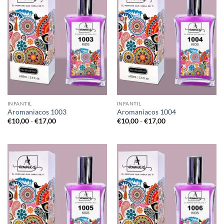
INFANTIL
INFANTIL
Aromaniacos 1003
Aromaniacos 1004
Rango
Rango
€
10,00
-
€
17,00
€
10,00
-
€
17,00
de
de
precios:
precios:
desde
desde
€10,00
€10,00
hasta
hasta
€17,00
€17,00