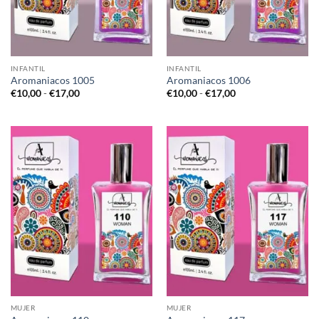
INFANTIL
INFANTIL
Aromaniacos 1005
Aromaniacos 1006
Rango
Rango
€
10,00
-
€
17,00
€
10,00
-
€
17,00
de
de
precios:
precios:
desde
desde
€10,00
€10,00
hasta
hasta
€17,00
€17,00
MUJER
MUJER