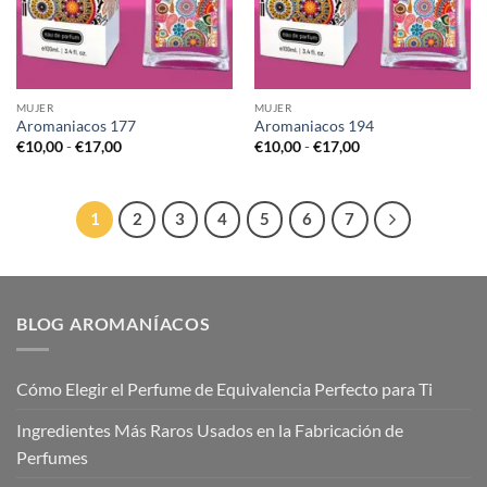
MUJER
MUJER
Aromaniacos 177
Aromaniacos 194
Rango
Rango
€
10,00
-
€
17,00
€
10,00
-
€
17,00
de
de
precios:
precios:
desde
desde
€10,00
€10,00
hasta
hasta
1
2
3
4
5
6
7
€17,00
€17,00
BLOG AROMANÍACOS
Cómo Elegir el Perfume de Equivalencia Perfecto para Ti
Ingredientes Más Raros Usados en la Fabricación de
Perfumes