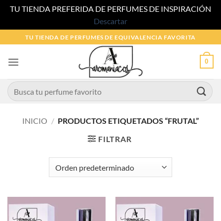
TU TIENDA PREFERIDA DE PERFUMES DE INSPIRACIÓN
Descartar
Saltar
TU TIENDA DE PERFUMES DE EQUIVALENCIA FAVORITA
al
contenido
0
Buscar
por:
INICIO
/
PRODUCTOS ETIQUETADOS “FRUTAL”
FILTRAR