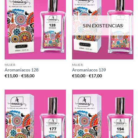
SIN EXISTENCIAS
MUJER
MUJER
Aromaniacos 128
Aromaniacos 139
Rango
Rango
€
11,00
-
€
18,00
€
10,00
-
€
17,00
de
de
precios:
precios:
desde
desde
€11,00
€10,00
hasta
hasta
€18,00
€17,00