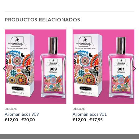
PRODUCTOS RELACIONADOS
DELUXE
DELUXE
Aromaniacos 909
Aromaniacos 901
Rango
Rango
€
12,00
-
€
20,00
€
12,00
-
€
17,95
de
de
precios:
precios:
desde
desde
€12,00
€12,00