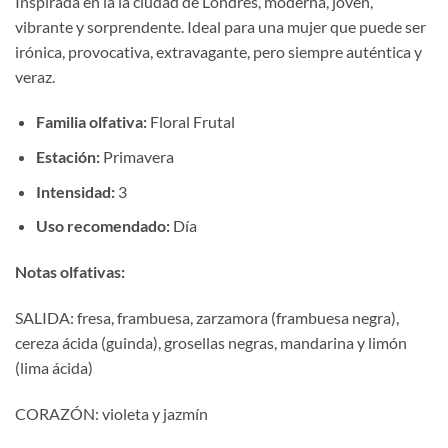
Inspirada en la la ciudad de Londres, moderna, joven,
precios:
vibrante y sorprendente. Ideal para una mujer que puede ser
desde
irónica, provocativa, extravagante, pero siempre auténtica y
€11,00
veraz.
hasta
€18,00
Familia olfativa:
Floral Frutal
Estación:
Primavera
Intensidad:
3
Uso recomendado:
Día
Notas olfativas:
SALIDA: fresa, frambuesa, zarzamora (frambuesa negra),
cereza ácida (guinda), grosellas negras, mandarina y limón
(lima ácida)
CORAZÓN: violeta y jazmín