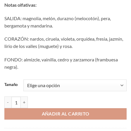
Notas olfativas:
SALIDA: magnolia, melón, durazno (melocotón), pera,
bergamota y mandarina.
CORAZÓN: nardos, ciruela, violeta, orquídea, fresia, jazmín,
lirio de los valles (muguete) y rosa.
FONDO: almizcle, vainilla, cedro y zarzamora (frambuesa
negra).
Tamaño
Aromaniacos 194 cantidad
AÑADIR AL CARRITO