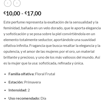
Rango
10,00
-
17,00
€
€
de
Este perfume representa la exaltación de la sensualidad y la
precios:
feminidad, bañada en un velo dorado, que le aporta elegancia
desde
y sofisticación y se posa sobre la piel convirtiéndola en un
€10,00
elemento totalmente seductor, aportándole una suavidad
hasta
olfativa infinita. Fragancia que busca resaltar la elegancia y la
€17,00
opulencia, y el amor de las mujeres por el oro, un material
brillante y precioso, y uno de los más valiosos del mundo. Así
es la mujer que la usa: sofisticada, refinada y única.
Familia olfativa:
Floral Frutal
Estación:
Primavera
Intensidad:
2
Uso recomendado:
Día