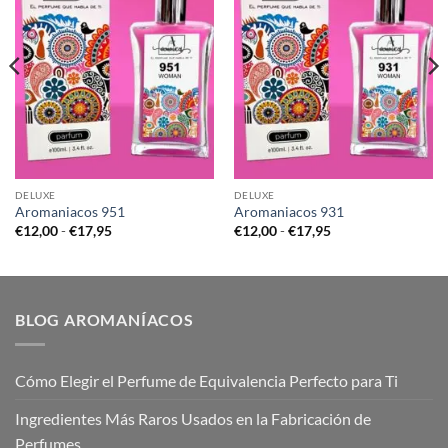
DELUXE
DELUXE
Aromaniacos 951
Aromaniacos 931
Rango
Rango
€
12,00
-
€
17,95
€
12,00
-
€
17,95
de
de
precios:
precios:
desde
desde
€12,00
€12,00
hasta
hasta
€17,95
€17,95
BLOG AROMANÍACOS
Cómo Elegir el Perfume de Equivalencia Perfecto para Ti
Ingredientes Más Raros Usados en la Fabricación de
Perfumes