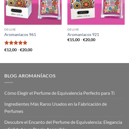
DELUXE
DELUXE
Aromaniacos 961
Aromaniacos 921
Rango
€
15,00
-
€
20,00
de
precios:
Valorado
Rango
€
12,00
-
€
20,00
desde
de
con
5
de 5
€15,00
precios:
hasta
desde
€20,00
€12,00
hasta
€20,00
BLOG AROMANÍACOS
Cómo Elegir el Perfume de Equivalencia Perfecto para Ti
Ingredientes Más Raros Usados en la Fabricación de
Perfumes
Descubre el Encanto del Perfume de Equivalencia: Elegancia