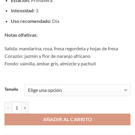
Estación:
Primavera
Intensidad:
3
Uso recomendado:
Día
Notas olfativas:
Salida: mandarina, rosa, fresa regordeta y hojas de fresa
Corazón: jazmín y flor de naranjo africano
Fondo: vainilla, ámbar gris, almizcle y pachulí
Tamaño
Aromaniacos 2035 cantidad
AÑADIR AL CARRITO