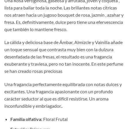
Una Rosa vertiginosa, gaseosa y afrutada, joven y coqueta ,
precios:
lista para bailar toda la noche. Las brillantes notas cítricas
desde
nos atraen hacia un jugoso bouquet de rosa, jazmín , azahar y
€15,00
fresa. Es, definitivamente, dulce pero tiene una efervescencia
hasta
que también lo mantiene fresco.
€22,00
La cálida y deliciosa base de Ámbar, Almizcle y Vainilla añade
un toque sensual que contrasta muy bien con la dulzura
desenfadada de las fresas, el resultado es una fragancia
exuberante y traviesa, pero no tan inocente. En este perfume
se han creado rosas preciosas
Una fragancia perfectamente equilibrada con notas dulces y
excitantes. Una fragancia apasionante con un profundo
carácter seductor al que es difícil resistirse. Un aroma
inconfundible y embriagador..
Familia olfativa:
Floral Frutal