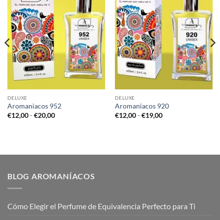
DELUXE
DELUXE
Aromaniacos 952
Aromaniacos 920
Rango
Rango
€
12,00
-
€
20,00
€
12,00
-
€
19,00
de
de
precios:
precios:
desde
desde
€12,00
€12,00
hasta
hasta
€20,00
€19,00
BLOG AROMANÍACOS
Cómo Elegir el Perfume de Equivalencia Perfecto para Ti