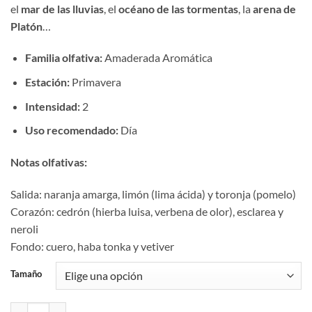
el
mar de las lluvias
, el
océano de las tormentas
, la
arena de
Platón
…
Familia olfativa:
Amaderada Aromática
Estación:
Primavera
Intensidad:
2
Uso recomendado:
Día
Notas olfativas:
Salida: naranja amarga, limón (lima ácida) y toronja (pomelo)
Corazón: cedrón (hierba luisa, verbena de olor), esclarea y
neroli
Fondo: cuero, haba tonka y vetiver
Tamaño
Aromaniacos 2037 cantidad