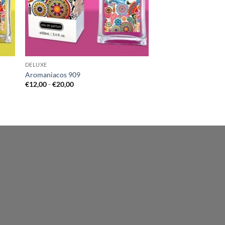
DELUXE
Aromaniacos 909
Rango
€
12,00
-
€
20,00
de
precios:
desde
€12,00
hasta
€20,00