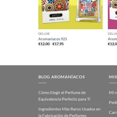
DELUXE
DELU
Aromaniacos 925
Arom
go
Rango
€
12,00
-
€
17,95
€
12,
de
cios:
precios:
de
desde
,00
€12,00
ta
hasta
,95
€17,95
BLOG AROMANÍACOS
MIS
Cómo Elegir el Perfume de
Mi c
Equivalencia Perfecto para Ti
Ped
Ingredientes Más Raros Usados en
Carr
la Fabricación de Perfumes