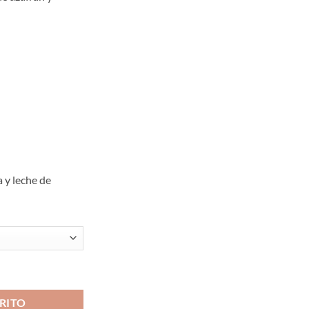
,00
a
,00
 y leche de
RITO