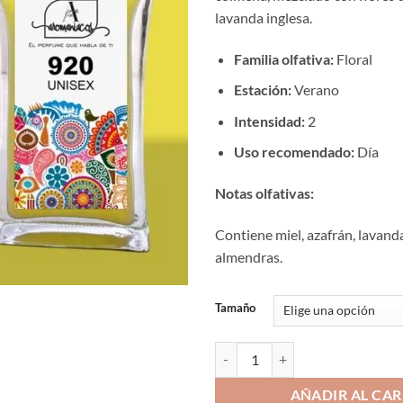
€12
lavanda inglesa.
hast
€19
Familia olfativa:
Floral
Estación:
Verano
Intensidad:
2
Uso recomendado:
Día
Notas olfativas:
Contiene miel, azafrán, lavanda
almendras.
Tamaño
Aromaniacos 920 cantidad
AÑADIR AL CAR