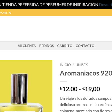
U TIENDA PREFERIDA DE PERFUMES DE INSPIRACIÓN
Descar
VORITA
MI CUENTA
PEDIDOS
CARRITO
CONTACTO
INICIO
/
UNISEX
Aromaniacos 92
Ran
12,00
-
19,00
€
€
de
Un viaje a los dorados campos 
prec
delicioso aroma a miel recién sa
des
colmena, mezclado con flores d