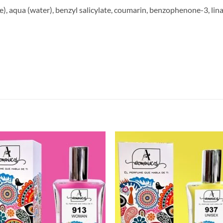
), aqua (water), benzyl salicylate, coumarin, benzophenone-3, linal
S