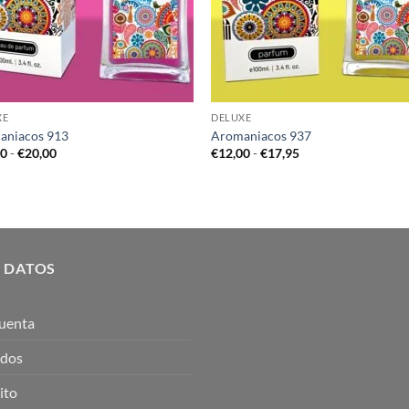
XE
DELUXE
aniacos 913
Aromaniacos 937
Rango
Rango
00
-
€
20,00
€
12,00
-
€
17,95
de
de
precios:
precios:
desde
desde
€12,00
€12,00
hasta
hasta
€20,00
€17,95
 DATOS
uenta
idos
ito