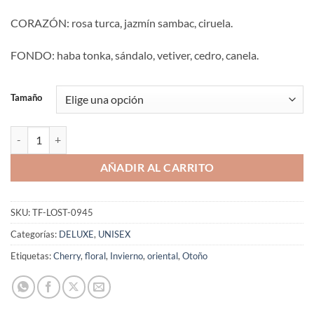
CORAZÓN: rosa turca, jazmín sambac, ciruela.
FONDO: haba tonka, sándalo, vetiver, cedro, canela.
Tamaño
Aromaniacos 945 cantidad
AÑADIR AL CARRITO
SKU:
TF-LOST-0945
Categorías:
DELUXE
,
UNISEX
Etiquetas:
Cherry
,
floral
,
Invierno
,
oriental
,
Otoño