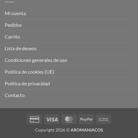
Mi cuenta
Pedidos
Carrito
Lista de deseos
Condiciones generales de uso
Política de cookies (UE)
Política de privacidad
Contacto
Credit
Visa
MasterCard
PayPal
Bank
Card
Transfer
Copyright 2026 ©
AROMANIACOS
2