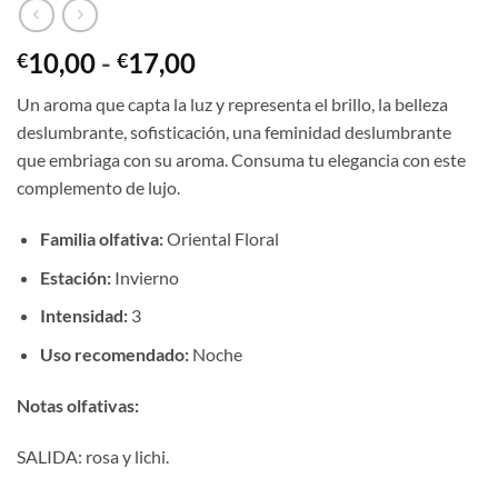
Rango
10,00
-
17,00
€
€
de
Un aroma que capta la luz y representa el brillo, la belleza
precios:
deslumbrante, sofisticación, una feminidad deslumbrante
desde
que embriaga con su aroma. Consuma tu elegancia con este
€10,00
complemento de lujo.
hasta
€17,00
Familia olfativa:
Oriental Floral
Estación:
Invierno
Intensidad:
3
Uso recomendado:
Noche
Notas olfativas:
SALIDA: rosa y lichi.