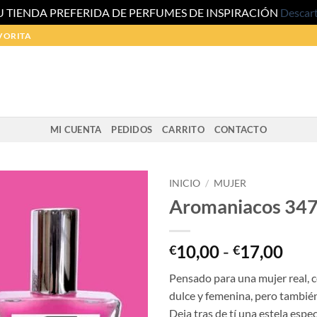
U TIENDA PREFERIDA DE PERFUMES DE INSPIRACIÓN
Descar
VORITA
MI CUENTA
PEDIDOS
CARRITO
CONTACTO
INICIO
/
MUJER
Aromaniacos 34
Ran
10,00
-
17,00
€
€
de
Pensado para una mujer real, c
prec
dulce y femenina, pero también
des
Deja tras de tí una estela espec