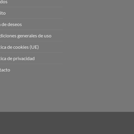
idos
ito
a de deseos
iciones generales de uso
tica de cookies (UE)
tica de privacidad
tacto