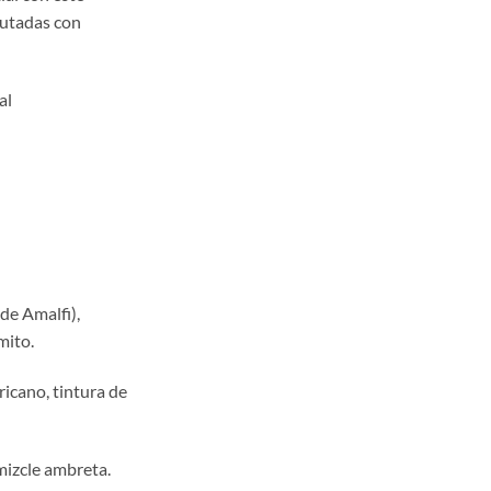
,00
rutadas con
a
,00
al
de Amalfi),
mito.
icano, tintura de
mizcle ambreta.