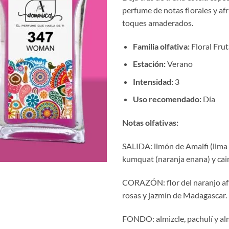
€10
perfume de notas florales y af
hast
toques amaderados.
€17
Familia olfativa:
Floral Frut
Estación:
Verano
Intensidad:
3
Uso recomendado:
Día
Notas olfativas:
SALIDA: limón de Amalfi (lima 
kumquat (naranja enana) y cai
CORAZÓN: flor del naranjo afr
rosas y jazmín de Madagascar.
FONDO: almizcle, pachulí y al