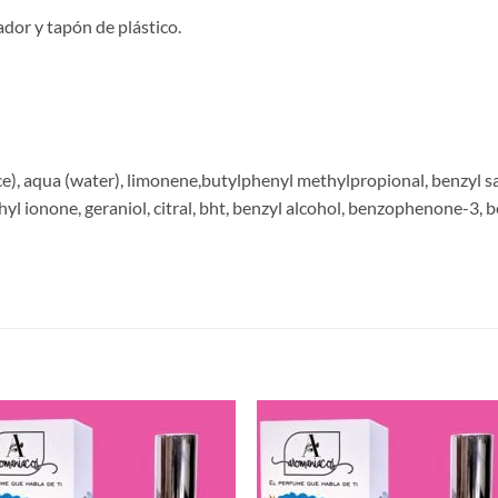
ador y tapón de plástico.
e), aqua (water), limonene,butylphenyl methylpropional, benzyl sali
hyl ionone, geraniol, citral, bht, benzyl alcohol, benzophenone-3, 
S