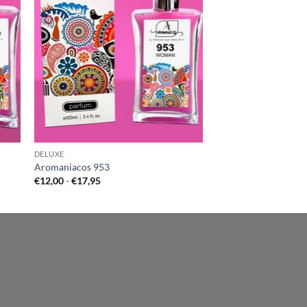
DELUXE
Aromaniacos 953
Rango
€
12,00
-
€
17,95
de
precios:
desde
€12,00
hasta
€17,95