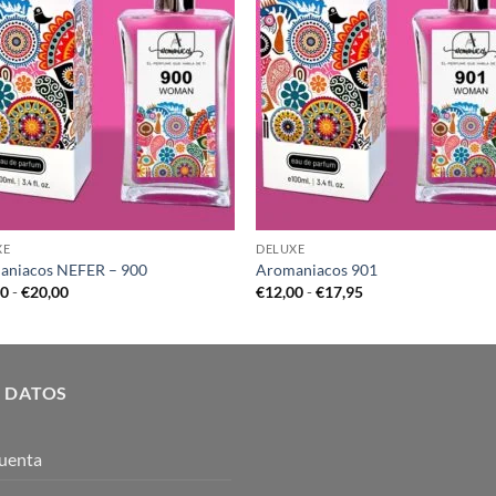
XE
DELUXE
aniacos NEFER – 900
Aromaniacos 901
Rango
Rango
00
-
€
20,00
€
12,00
-
€
17,95
de
de
precios:
precios:
desde
desde
€12,00
€12,00
hasta
hasta
€20,00
€17,95
 DATOS
uenta