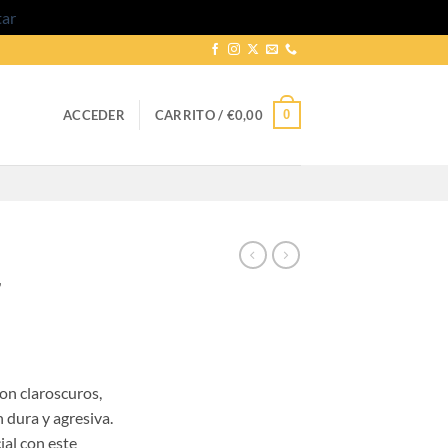
tar
0
ACCEDER
CARRITO /
€
0,00
7
go
on claroscuros,
ios:
 dura y agresiva.
de
ial con este