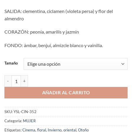
SALIDA: clementina, ciclamen (violeta persa) y flor del
almendro
CORAZÓN: peonía, amarilis y jazmín
FONDO: ámbar, benjuí, almizcle blanco y vainilla.
Tamaño
Aromaniacos 352 cantidad
AÑADIR AL CARRITO
SKU:
YSL-CIN-352
Categoría:
MUJER
Etiquetas:
Cinema
,
floral
,
Invierno
,
oriental
,
Otoño