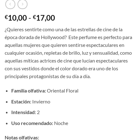
Rango
10,00
-
17,00
€
€
de
¿Quieres sentirte como una de las estrellas de cine de la
precios:
época dorada de Hollywood? Este perfume es perfecto para
desde
aquellas mujeres que quieren sentirse espectaculares en
€10,00
cualquier ocasión, repletas de brillo, luz y sensualidad, como
hasta
aquellas míticas actrices de cine que lucían espectaculares
€17,00
con sus vestidos donde el color dorado era uno de los
principales protagonistas de su día a día.
Familia olfativa:
Oriental Floral
Estación:
Invierno
Intensidad:
2
Uso recomendado:
Noche
Notas olfativas: