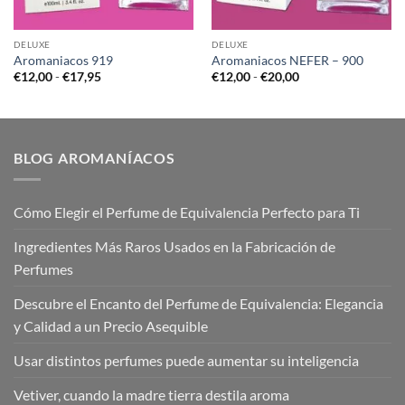
DELUXE
DELUXE
Aromaniacos 919
Aromaniacos NEFER – 900
Rango
Rango
€
12,00
-
€
17,95
€
12,00
-
€
20,00
de
de
precios:
precios:
desde
desde
€12,00
€12,00
hasta
hasta
€17,95
€20,00
BLOG AROMANÍACOS
Cómo Elegir el Perfume de Equivalencia Perfecto para Ti
Ingredientes Más Raros Usados en la Fabricación de
Perfumes
Descubre el Encanto del Perfume de Equivalencia: Elegancia
y Calidad a un Precio Asequible
Usar distintos perfumes puede aumentar su inteligencia
Vetiver, cuando la madre tierra destila aroma