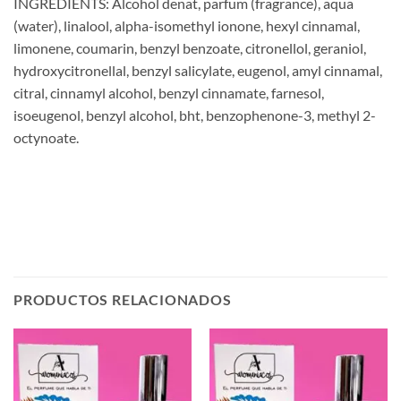
INGREDIENTS: Alcohol denat, parfum (fragrance), aqua
(water), linalool, alpha-isomethyl ionone, hexyl cinnamal,
limonene, coumarin, benzyl benzoate, citronellol, geraniol,
hydroxycitronellal, benzyl salicylate, eugenol, amyl cinnamal,
citral, cinnamyl alcohol, benzyl cinnamate, farnesol,
isoeugenol, benzyl alcohol, bht, benzophenone-3, methyl 2-
octynoate.
PRODUCTOS RELACIONADOS