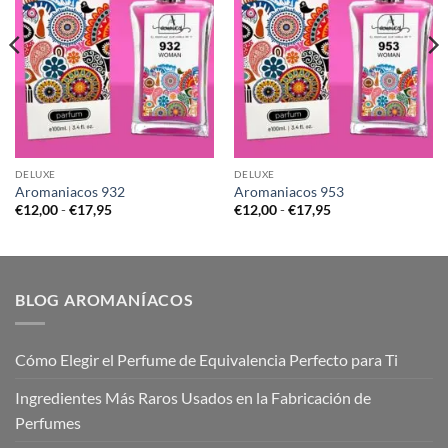
DELUXE
DELUXE
Aromaniacos 932
Aromaniacos 953
Rango
Rango
€
12,00
-
€
17,95
€
12,00
-
€
17,95
de
de
precios:
precios:
desde
desde
€12,00
€12,00
hasta
hasta
€17,95
€17,95
BLOG AROMANÍACOS
Cómo Elegir el Perfume de Equivalencia Perfecto para Ti
Ingredientes Más Raros Usados en la Fabricación de
Perfumes