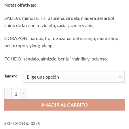
Notas olfativas:
SALIDA: mimosa, iris , azucena, ciruela, madera del árbol
chino de la canela , violeta, casia, jazmín y anís.
CORAZÓN: nardos, flor de azahar del naranjo, raíz de lirio,
heliotropo y ylang-ylang.
FONDO: sándalo, almizcle, benjuí, vainilla y incienso.
Tamaño
Aromaniacos 375 cantidad
AÑADIR AL CARRITO
SKU:
CAC-LOU-0375