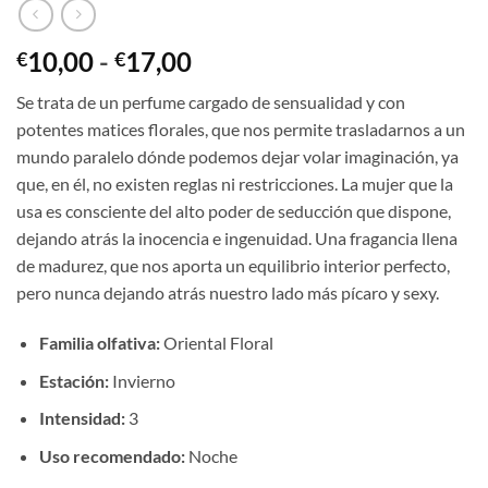
Rango
10,00
-
17,00
€
€
de
Se trata de un perfume cargado de sensualidad y con
precios:
potentes matices florales, que nos permite trasladarnos a un
desde
mundo paralelo dónde podemos dejar volar imaginación, ya
€10,00
que, en él, no existen reglas ni restricciones. La mujer que la
hasta
usa es consciente del alto poder de seducción que dispone,
€17,00
dejando atrás la inocencia e ingenuidad. Una fragancia llena
de madurez, que nos aporta un equilibrio interior perfecto,
pero nunca dejando atrás nuestro lado más pícaro y sexy.
Familia olfativa:
Oriental Floral
Estación:
Invierno
Intensidad:
3
Uso recomendado:
Noche