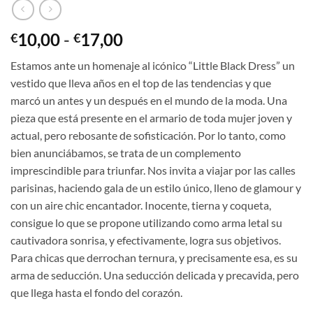
Rango
10,00
-
17,00
€
€
de
Estamos ante un homenaje al icónico “Little Black Dress” un
precios:
vestido que lleva años en el top de las tendencias y que
desde
marcó un antes y un después en el mundo de la moda. Una
€10,00
pieza que está presente en el armario de toda mujer joven y
hasta
actual, pero rebosante de sofisticación. Por lo tanto, como
€17,00
bien anunciábamos, se trata de un complemento
imprescindible para triunfar. Nos invita a viajar por las calles
parisinas, haciendo gala de un estilo único, lleno de glamour y
con un aire chic encantador. Inocente, tierna y coqueta,
consigue lo que se propone utilizando como arma letal su
cautivadora sonrisa, y efectivamente, logra sus objetivos.
Para chicas que derrochan ternura, y precisamente esa, es su
arma de seducción. Una seducción delicada y precavida, pero
que llega hasta el fondo del corazón.