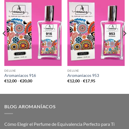
DELUXE
DELUXE
Aromaniacos 916
Aromaniacos 953
Rango
Rango
€
12,00
-
€
20,00
€
12,00
-
€
17,95
de
de
precios:
precios:
desde
desde
€12,00
€12,00
hasta
hasta
€20,00
€17,95
BLOG AROMANÍACOS
Cómo Elegir el Perfume de Equivalencia Perfecto para Ti