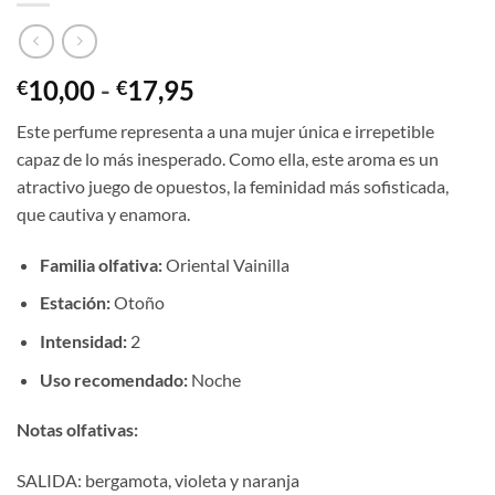
Rango
10,00
-
17,95
€
€
de
Este perfume representa a una mujer única e irrepetible
precios:
capaz de lo más inesperado. Como ella, este aroma es un
desde
atractivo juego de opuestos, la feminidad más sofisticada,
€10,00
que cautiva y enamora.
hasta
€17,95
Familia olfativa:
Oriental Vainilla
Estación:
Otoño
Intensidad:
2
Uso recomendado:
Noche
Notas olfativas:
SALIDA: bergamota, violeta y naranja