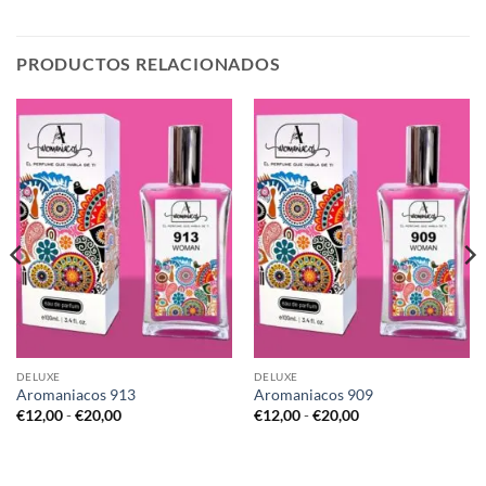
PRODUCTOS RELACIONADOS
DELUXE
DELUXE
Aromaniacos 913
Aromaniacos 909
Rango
Rango
€
12,00
-
€
20,00
€
12,00
-
€
20,00
de
de
precios:
precios:
desde
desde
€12,00
€12,00
hasta
hasta