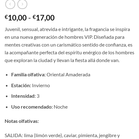
Rango
10,00
-
17,00
€
€
de
Juvenil, sensual, atrevida e intrigante, la fragancia se inspira
precios:
en una nueva generación de hombres VIP. Diseñada para
desde
mentes creativas con un carismático sentido de confianza, es
€10,00
la acompañante perfecta del espíritu enérgico de los hombres
hasta
que exploran la ciudad y llevan la fiesta allá donde van.
€17,00
Familia olfativa:
Oriental Amaderada
Estación:
Invierno
Intensidad:
3
Uso recomendado:
Noche
Notas olfativas:
SALIDA: lima (limón verde), caviar, pimienta, jengibre y