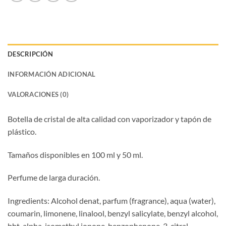
DESCRIPCIÓN
INFORMACIÓN ADICIONAL
VALORACIONES (0)
Botella de cristal de alta calidad con vaporizador y tapón de
plástico.
Tamaños disponibles en 100 ml y 50 ml.
Perfume de larga duración.
Ingredients: Alcohol denat, parfum (fragrance), aqua (water),
coumarin, limonene, linalool, benzyl salicylate, benzyl alcohol,
bht, alpha-isomethyl ionone, benzophenone-3, citral.