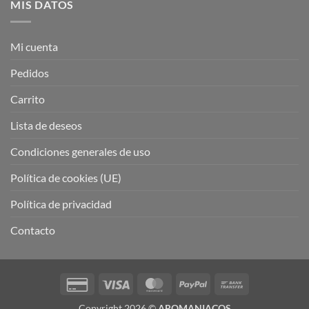
MIS DATOS
Mi cuenta
Pedidos
Carrito
Lista de deseos
Condiciones generales de uso
Política de cookies (UE)
Política de privacidad
Contacto
Credit
Visa
MasterCard
PayPal
Bank
Card
Transfer
Copyright 2026 ©
AROMANIACOS