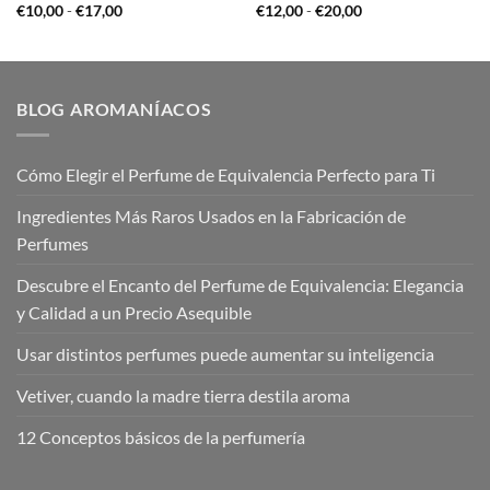
Rango
Rango
€
10,00
-
€
17,00
€
12,00
-
€
20,00
de
de
precios:
precios:
desde
desde
€10,00
€12,00
hasta
hasta
€17,00
€20,00
BLOG AROMANÍACOS
Cómo Elegir el Perfume de Equivalencia Perfecto para Ti
Ingredientes Más Raros Usados en la Fabricación de
Perfumes
Descubre el Encanto del Perfume de Equivalencia: Elegancia
y Calidad a un Precio Asequible
Usar distintos perfumes puede aumentar su inteligencia
Vetiver, cuando la madre tierra destila aroma
12 Conceptos básicos de la perfumería