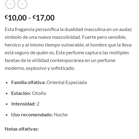
Rango
10,00
-
17,00
€
€
de
Esta fragancia personifica la dualidad masculina en un audaz
precios:
símbolo de una nueva masculinidad. Fuerte pero sensible,
desde
heroico y al mismo tiempo vulnerable, el hombre que la lleva
€10,00
está seguro de quién es. Este perfume captura las múltiples
hasta
facetas de la virilidad contemporánea en un perfume
€17,00
moderno, explosivo y sofisticado.
Familia olfativa:
Oriental Especiada
Estación:
Otoño
Intensidad:
2
Uso recomendado:
Noche
Notas olfativas: