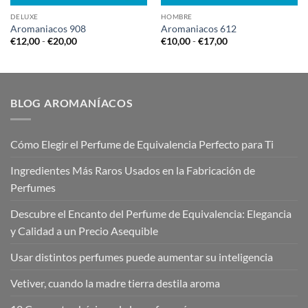
DELUXE
HOMBRE
Aromaniacos 908
Aromaniacos 612
Rango
Rango
€
12,00
-
€
20,00
€
10,00
-
€
17,00
de
de
precios:
precios:
desde
desde
€12,00
€10,00
hasta
hasta
€20,00
€17,00
BLOG AROMANÍACOS
Cómo Elegir el Perfume de Equivalencia Perfecto para Ti
Ingredientes Más Raros Usados en la Fabricación de
Perfumes
Descubre el Encanto del Perfume de Equivalencia: Elegancia
y Calidad a un Precio Asequible
Usar distintos perfumes puede aumentar su inteligencia
Vetiver, cuando la madre tierra destila aroma