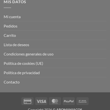
MIS DATOS
Mi cuenta
Pedidos
Carrito
Lista de deseos
Condiciones generales de uso
Política de cookies (UE)
Política de privacidad
Contacto
Credit
Visa
MasterCard
PayPal
Bank
Card
Transfer
Copyright 2026 ©
AROMANIACOS