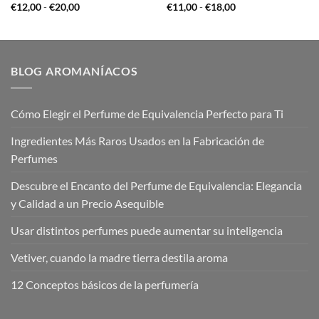
Rango
Rango
€
12,00
-
€
20,00
€
11,00
-
€
18,00
de
de
precios:
precios:
desde
desde
€12,00
€11,00
hasta
hasta
€20,00
€18,00
BLOG AROMANÍACOS
Cómo Elegir el Perfume de Equivalencia Perfecto para Ti
Ingredientes Más Raros Usados en la Fabricación de
Perfumes
Descubre el Encanto del Perfume de Equivalencia: Elegancia
y Calidad a un Precio Asequible
Usar distintos perfumes puede aumentar su inteligencia
Vetiver, cuando la madre tierra destila aroma
12 Conceptos básicos de la perfumería