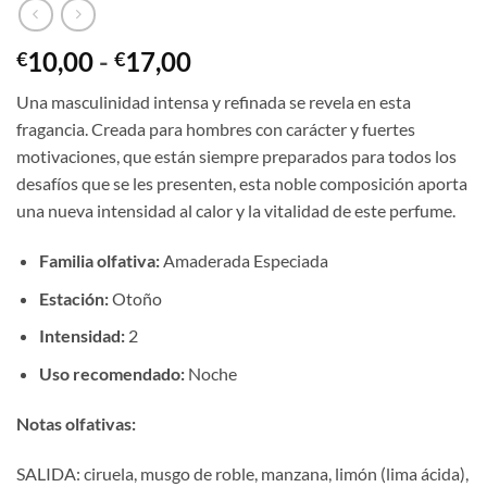
Rango
10,00
-
17,00
€
€
de
Una masculinidad intensa y refinada se revela en esta
precios:
fragancia. Creada para hombres con carácter y fuertes
desde
motivaciones, que están siempre preparados para todos los
€10,00
desafíos que se les presenten, esta noble composición aporta
hasta
una nueva intensidad al calor y la vitalidad de este perfume.
€17,00
Familia olfativa:
Amaderada Especiada
Estación:
Otoño
I
ntensidad:
2
Uso recomendado:
Noche
Notas olfativas:
SALIDA: ciruela, musgo de roble, manzana, limón (lima ácida),