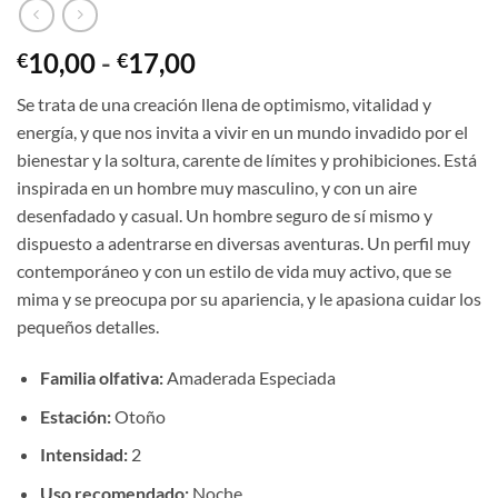
Rango
10,00
-
17,00
€
€
de
Se trata de una creación llena de optimismo, vitalidad y
precios:
energía, y que nos invita a vivir en un mundo invadido por el
desde
bienestar y la soltura, carente de límites y prohibiciones. Está
€10,00
inspirada en un hombre muy masculino, y con un aire
hasta
desenfadado y casual. Un hombre seguro de sí mismo y
€17,00
dispuesto a adentrarse en diversas aventuras. Un perfil muy
contemporáneo y con un estilo de vida muy activo, que se
mima y se preocupa por su apariencia, y le apasiona cuidar los
pequeños detalles.
Familia olfativa:
Amaderada Especiada
Estación:
Otoño
Intensidad:
2
Uso recomendado:
Noche