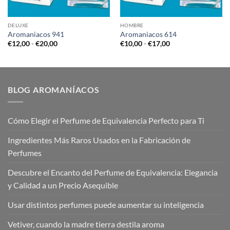
DELUXE
HOMBRE
Aromaniacos 941
Aromaniacos 614
Rango
Rango
€
12,00
-
€
20,00
€
10,00
-
€
17,00
de
de
precios:
precios:
desde
desde
€12,00
€10,00
hasta
hasta
€20,00
€17,00
BLOG AROMANÍACOS
Cómo Elegir el Perfume de Equivalencia Perfecto para Ti
Ingredientes Más Raros Usados en la Fabricación de
Perfumes
Descubre el Encanto del Perfume de Equivalencia: Elegancia
y Calidad a un Precio Asequible
Usar distintos perfumes puede aumentar su inteligencia
Vetiver, cuando la madre tierra destila aroma