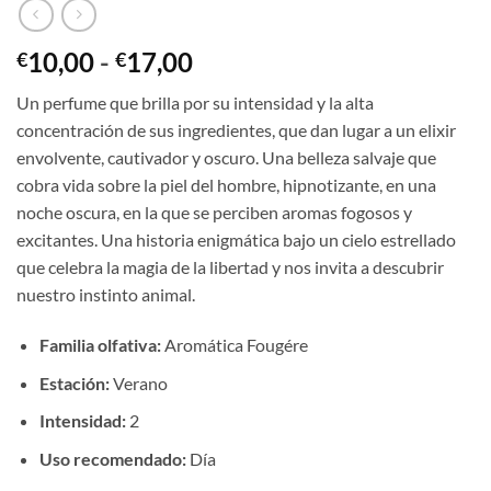
Rango
10,00
-
17,00
€
€
de
Un perfume que brilla por su intensidad y la alta
precios:
concentración de sus ingredientes, que dan lugar a un elixir
desde
envolvente, cautivador y oscuro. Una belleza salvaje que
€10,00
cobra vida sobre la piel del hombre, hipnotizante, en una
hasta
noche oscura, en la que se perciben aromas fogosos y
€17,00
excitantes. Una historia enigmática bajo un cielo estrellado
que celebra la magia de la libertad y nos invita a descubrir
nuestro instinto animal.
Familia olfativa:
Aromática Fougére
Estación:
Verano
Intensidad:
2
Uso recomendado:
Día