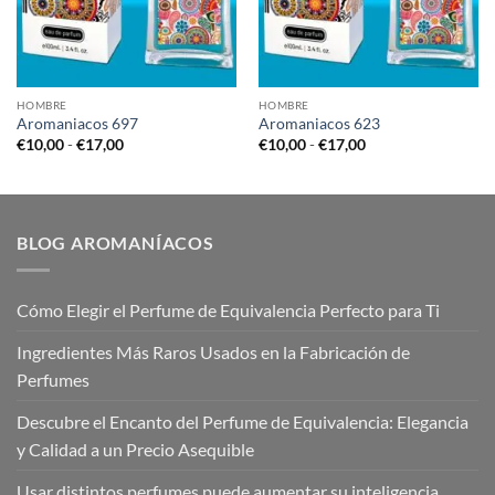
HOMBRE
HOMBRE
Aromaniacos 697
Aromaniacos 623
Rango
Rango
€
10,00
-
€
17,00
€
10,00
-
€
17,00
de
de
precios:
precios:
desde
desde
€10,00
€10,00
hasta
hasta
€17,00
€17,00
BLOG AROMANÍACOS
Cómo Elegir el Perfume de Equivalencia Perfecto para Ti
Ingredientes Más Raros Usados en la Fabricación de
Perfumes
Descubre el Encanto del Perfume de Equivalencia: Elegancia
y Calidad a un Precio Asequible
Usar distintos perfumes puede aumentar su inteligencia