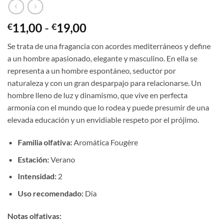
Rango
11,00
-
19,00
€
€
de
Se trata de una fragancia con acordes mediterráneos y define
precios:
a un hombre apasionado, elegante y masculino. En ella se
desde
representa a un hombre espontáneo, seductor por
€11,00
naturaleza y con un gran desparpajo para relacionarse. Un
hasta
hombre lleno de luz y dinamismo, que vive en perfecta
€19,00
armonía con el mundo que lo rodea y puede presumir de una
elevada educación y un envidiable respeto por el prójimo.
Familia olfativa:
Aromática Fougère
Estación:
Verano
Intensidad:
2
Uso recomendado:
Día
Notas olfativas: