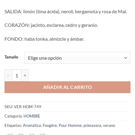
SALIDA: limón (lima ácida), neroli, bergamota y rosa de Mai.
CORAZÓN: jacinto, esclarea, cedro y geranio.
FONDO: haba tonka, almizcle y ámbar.
Tamaño
Aromaniacos 749 cantidad
AÑADIR AL CARRITO
SKU:
VER-HOM-749
Categoría:
HOMBRE
Etiquetas:
Aromática
,
Fougère
,
Pour Homme
,
primavera
,
verano