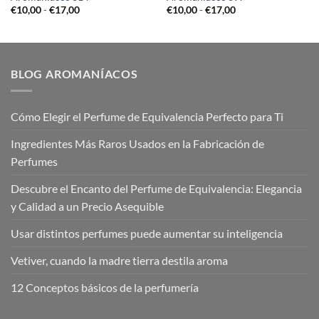
Rango
Rango
€
10,00
-
€
17,00
€
10,00
-
€
17,00
de
de
precios:
precios:
desde
desde
€10,00
€10,00
hasta
hasta
€17,00
€17,00
BLOG AROMANÍACOS
Cómo Elegir el Perfume de Equivalencia Perfecto para Ti
Ingredientes Más Raros Usados en la Fabricación de
Perfumes
Descubre el Encanto del Perfume de Equivalencia: Elegancia
y Calidad a un Precio Asequible
Usar distintos perfumes puede aumentar su inteligencia
Vetiver, cuando la madre tierra destila aroma
12 Conceptos básicos de la perfumería