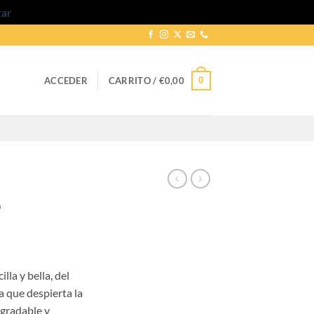
tar
0
ACCEDER
CARRITO /
€
0,00
6
go
illa y bella, del
ios:
a que despierta la
de
agradable y