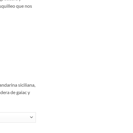
,00
osquilleo que nos
a
,95
ndarina siciliana,
adera de gaiac y