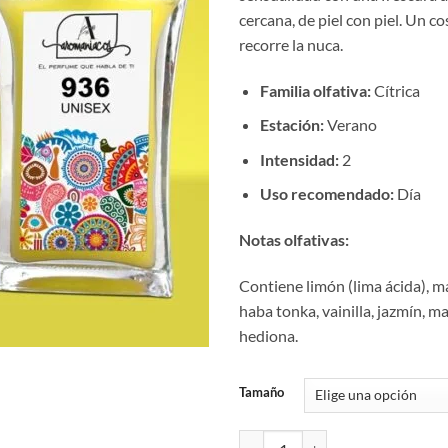
€12
cercana, de piel con piel. Un c
hast
recorre la nuca.
€17
Familia olfativa:
Cítrica
Estación:
Verano
Intensidad:
2
Uso recomendado:
Día
Notas olfativas:
Contiene limón (lima ácida), ma
haba tonka, vainilla, jazmín, m
hediona.
Tamaño
Aromaniacos 936 cantidad