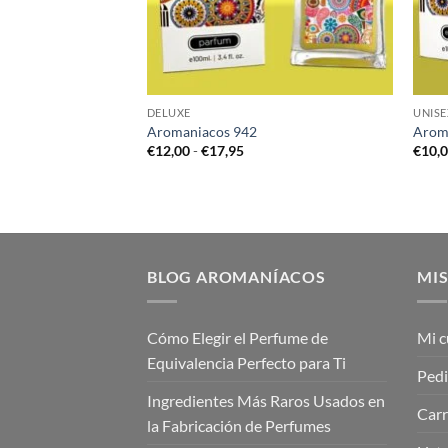
DELUXE
UNISE
Aromaniacos 942
Arom
go
Rango
€
12,00
-
€
17,95
€
10,
de
cios:
precios:
de
desde
,00
€12,00
ta
hasta
,00
€17,95
BLOG AROMANÍACOS
MIS
Cómo Elegir el Perfume de
Mi c
Equivalencia Perfecto para Ti
Ped
Ingredientes Más Raros Usados en
Carr
la Fabricación de Perfumes