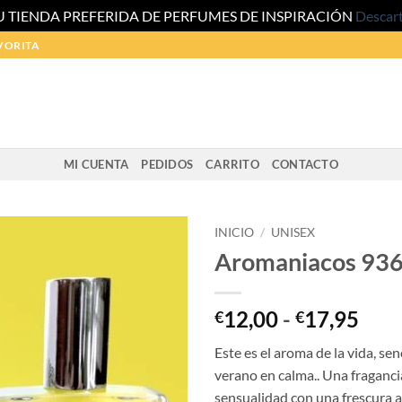
U TIENDA PREFERIDA DE PERFUMES DE INSPIRACIÓN
Descar
VORITA
MI CUENTA
PEDIDOS
CARRITO
CONTACTO
INICIO
/
UNISEX
Aromaniacos 93
Ran
12,00
-
17,95
€
€
de
Este es el aroma de la vida, senc
prec
verano en calma.. Una fraganci
des
sensualidad con una frescura 