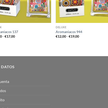
X
DELUXE
aniacos 137
Aromaniacos 944
Rango
Rango
00
-
€
17,00
€
12,00
-
€
19,00
de
de
precios:
precios:
desde
desde
€10,00
€12,00
hasta
hasta
€17,00
€19,00
 DATOS
uenta
idos
ito