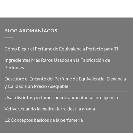
original
actual
original
actual
era:
es:
era:
es:
€9,99.
€5,99.
€9,99.
€5,99.
BLOG AROMANÍACOS
Cómo Elegir el Perfume de Equivalencia Perfecto para Ti
Ingredientes Más Raros Usados en la Fabricación de
Perfumes
Descubre el Encanto del Perfume de Equivalencia: Elegancia
y Calidad a un Precio Asequible
Usar distintos perfumes puede aumentar su inteligencia
Vetiver, cuando la madre tierra destila aroma
12 Conceptos básicos de la perfumería