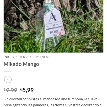
INICIO
/
HOGAR
/
MIKADOS
Mikado Mango
El
El
9,99
5,99
€
€
precio
precio
Un cocktail con vistas al mar desde una tumbona, la suave
original
actual
brisa agitando las palmeras, las flores silvestres decorando el
era:
es: