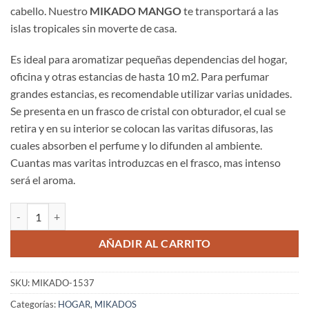
cabello. Nuestro
MIKADO MANGO
te transportará a las
€9,99.
€5,99.
islas tropicales sin moverte de casa.
Es ideal para aromatizar pequeñas dependencias del hogar,
oficina y otras estancias de hasta 10 m2. Para perfumar
grandes estancias, es recomendable utilizar varias unidades.
Se presenta en un frasco de cristal con obturador, el cual se
retira y en su interior se colocan las varitas difusoras, las
cuales absorben el perfume y lo difunden al ambiente.
Cuantas mas varitas introduzcas en el frasco, mas intenso
será el aroma.
Mikado Mango cantidad
AÑADIR AL CARRITO
SKU:
MIKADO-1537
Categorías:
HOGAR
,
MIKADOS