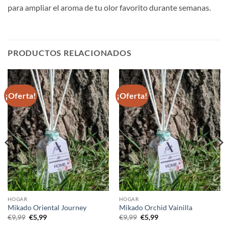
para ampliar el aroma de tu olor favorito durante semanas.
PRODUCTOS RELACIONADOS
¡Oferta!
¡Oferta!
HOGAR
HOGAR
Mikado Oriental Journey
Mikado Orchid Vainilla
El
El
El
El
€
9,99
€
5,99
€
9,99
€
5,99
precio
precio
precio
precio