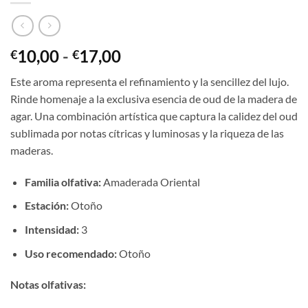
Rango
10,00
-
17,00
€
€
de
Este aroma representa el refinamiento y la sencillez del lujo.
precios:
Rinde homenaje a la exclusiva esencia de oud de la madera de
desde
agar. Una combinación artística que captura la calidez del oud
€10,00
sublimada por notas cítricas y luminosas y la riqueza de las
hasta
maderas.
€17,00
Familia olfativa:
Amaderada Oriental
Estación:
Otoño
Intensidad:
3
Uso recomendado:
Otoño
Notas olfativas: