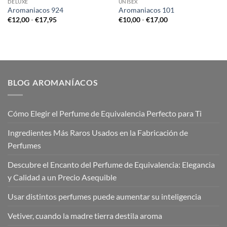
DELUXE
UNISEX
Aromaniacos 924
Aromaniacos 101
Rango
Rango
€
12,00
-
€
17,95
€
10,00
-
€
17,00
de
de
precios:
precios:
desde
desde
€12,00
€10,00
hasta
hasta
€17,95
€17,00
BLOG AROMANÍACOS
Cómo Elegir el Perfume de Equivalencia Perfecto para Ti
Ingredientes Más Raros Usados en la Fabricación de
Perfumes
Descubre el Encanto del Perfume de Equivalencia: Elegancia
y Calidad a un Precio Asequible
Usar distintos perfumes puede aumentar su inteligencia
Vetiver, cuando la madre tierra destila aroma