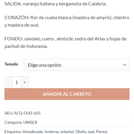
SALIDA: naranja italiana y bergamota de Calabria.
CORAZÓN: flor de cuaba blanca (madera de amyris), cilantro
y madera de oud.
FONDO: sándalo, cuero , almizcle, cedro del Atlas y hojas de
pachulí de Indonesia.
Tamaño
Aromaniacos 601 cantidad
AÑADIR AL CARRITO
SKU:
ACQ-OUD-601
Categoría:
UNISEX
Etiquetas:
Amaderada
,
Invierno
,
oriental
,
Otoño
,
oud
,
Parma