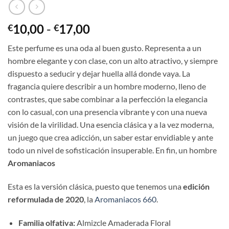
Rango
10,00
-
17,00
€
€
de
Este perfume es una oda al buen gusto. Representa a un
precios:
hombre elegante y con clase, con un alto atractivo, y siempre
desde
dispuesto a seducir y dejar huella allá donde vaya. La
€10,00
fragancia quiere describir a un hombre moderno, lleno de
hasta
contrastes, que sabe combinar a la perfección la elegancia
€17,00
con lo casual, con una presencia vibrante y con una nueva
visión de la virilidad. Una esencia clásica y a la vez moderna,
un juego que crea adicción, un saber estar envidiable y ante
todo un nivel de sofisticación insuperable. En fin, un hombre
Aromaniacos
Esta es la versión clásica, puesto que tenemos una
edición
reformulada de 2020
, la
Aromaniacos 660
.
Familia olfativa:
Almizcle Amaderada Floral