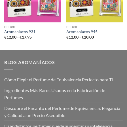
DELUXE
DELUXE
Aromaniacos 931
Aromaniacos 945
Rango
Rango
€
12,00
-
€
17,95
€
12,00
-
€
20,00
de
de
precios:
precios:
desde
desde
€12,00
€12,00
hasta
hasta
€17,95
€20,00
BLOG AROMANÍACOS
Cómo Elegir el Perfume de Equivalencia Perfecto para Ti
Ingredientes Más Raros Usados en la Fabricación de
Perfumes
Descubre el Encanto del Perfume de Equivalencia: Elegancia
y Calidad a un Precio Asequible
Usar distintos perfumes puede aumentar su inteligencia