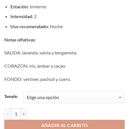
Estación:
Invierno
Intensidad:
2
Uso recomendado:
Noche
Notas olfativas:
SALIDA: lavanda, salvia y bergamota.
CORAZÓN: iris, ámbar y cacao.
FONDO: vertíver, pachulí y cuero.
Tamaño
Aromaniacos 659 cantidad
AÑADIR AL CARRITO