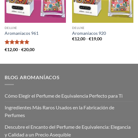
DELUXE
DELUXE
Aromaniacos 961
Aromaniacos 920
Rango
€
12,00
-
€
19,00
de
precios:
Valorado
Rango
€
12,00
-
€
20,00
desde
de
con
5
de 5
€12,00
precios:
hasta
desde
€19,00
€12,00
hasta
€20,00
BLOG AROMANÍACOS
Cómo Elegir el Perfume de Equivalencia Perfecto para Ti
Ingredientes Más Raros Usados en la Fabricación de
Perfumes
Descubre el Encanto del Perfume de Equivalencia: Elegancia
y Calidad a un Precio Asequible