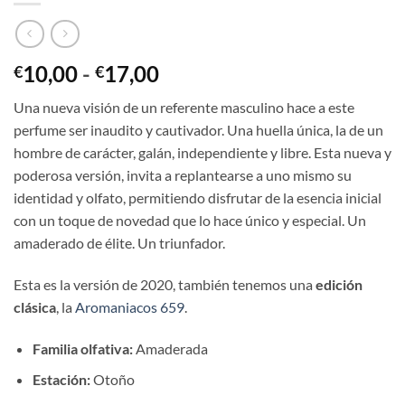
Rango
10,00
-
17,00
€
€
de
Una nueva visión de un referente masculino hace a este
precios:
perfume ser inaudito y cautivador. Una huella única, la de un
desde
hombre de carácter, galán, independiente y libre. Esta nueva y
€10,00
poderosa versión, invita a replantearse a uno mismo su
hasta
identidad y olfato, permitiendo disfrutar de la esencia inicial
€17,00
con un toque de novedad que lo hace único y especial. Un
amaderado de élite. Un triunfador.
Esta es la versión de 2020, también tenemos una
edición
clásica
, la
Aromaniacos 659
.
Familia olfativa:
Amaderada
Estación:
Otoño